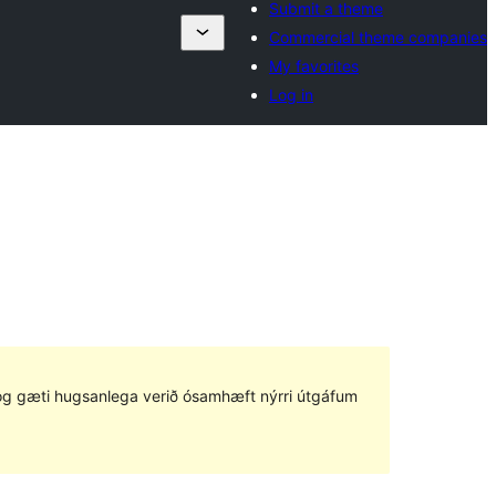
Submit a theme
Commercial theme companies
My favorites
Log in
ð og gæti hugsanlega verið ósamhæft nýrri útgáfum