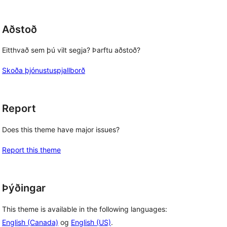
reviews
Aðstoð
Eitthvað sem þú vilt segja? Þarftu aðstoð?
Skoða þjónustuspjallborð
Report
Does this theme have major issues?
Report this theme
Þýðingar
This theme is available in the following languages:
English (Canada)
og
English (US)
.