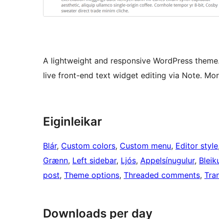
A lightweight and responsive WordPress theme. 
live front-end text widget editing via Note. Mor
Eiginleikar
Blár
, 
Custom colors
, 
Custom menu
, 
Editor style
Grænn
, 
Left sidebar
, 
Ljós
, 
Appelsínugulur
, 
Bleik
post
, 
Theme options
, 
Threaded comments
, 
Tra
Downloads per day