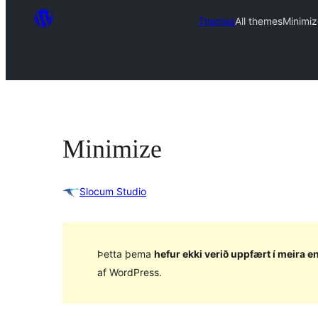
Themes
All themes
Minimi
Minimize
Slocum Studio
Þetta þema
hefur ekki verið uppfært í meira en
af WordPress.