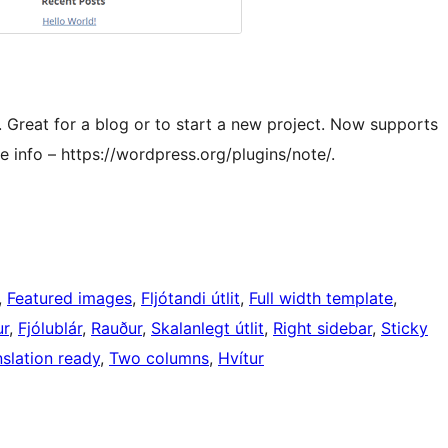
Great for a blog or to start a new project. Now supports
e info – https://wordpress.org/plugins/note/.
, 
Featured images
, 
Fljótandi útlit
, 
Full width template
, 
ur
, 
Fjólublár
, 
Rauður
, 
Skalanlegt útlit
, 
Right sidebar
, 
Sticky
nslation ready
, 
Two columns
, 
Hvítur