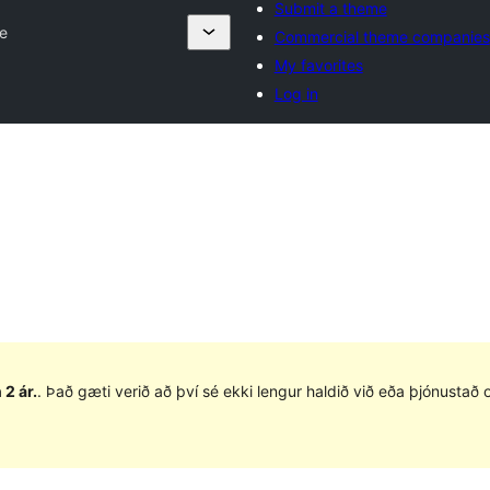
Submit a theme
ze
Commercial theme companies
My favorites
Log in
 2 ár.
. Það gæti verið að því sé ekki lengur haldið við eða þjónusta