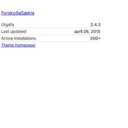
Forskoða
Sækja
Útgáfa
2.4.3
Last updated
apríl 26, 2015
Active installations
200+
Theme homepage