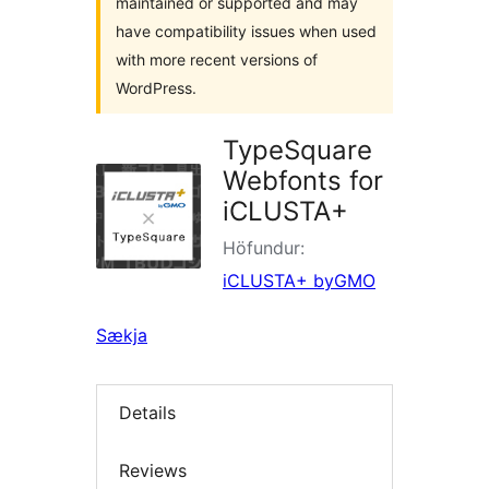
maintained or supported and may
have compatibility issues when used
with more recent versions of
WordPress.
TypeSquare
Webfonts for
iCLUSTA+
Höfundur:
iCLUSTA+ byGMO
Sækja
Details
Reviews