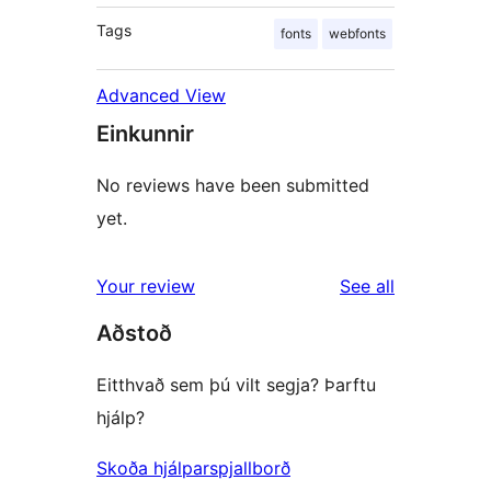
Tags
fonts
webfonts
Advanced View
Einkunnir
No reviews have been submitted
yet.
reviews
Your review
See all
Aðstoð
Eitthvað sem þú vilt segja? Þarftu
hjálp?
Skoða hjálparspjallborð