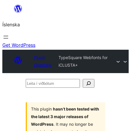
Skip
to
Íslenska
content
Get WordPress
Plugin
TypeSquare Webfonts for
Directory
iCLUSTA+
Leita
í
viðbótum
This plugin
hasn’t been tested with
the latest 3 major releases of
WordPress
. It may no longer be