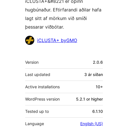
iCLUSTA+&#8221 er opinn
hugbúnaður. Eftirfarandi aðilar hafa
lagt sitt af mörkum við smíði
þessarar viðbótar.
Höfundar
iCLUSTA+ byGMO
Tækni
Version
2.0.6
Last updated
3 ár
síðan
Active installations
10+
WordPress version
5.2.1 or higher
Tested up to
6.1.10
Language
English (US)