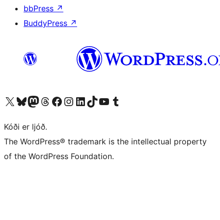
bbPress
↗
BuddyPress
↗
Visit our X (formerly Twitter) account
Visit our Bluesky account
Visit our Mastodon account
Visit our Threads account
Visit our Facebook page
Visit our Instagram account
Visit our LinkedIn account
Visit our TikTok account
Visit our YouTube channel
Visit our Tumblr account
Kóði er ljóð.
The WordPress® trademark is the intellectual property
of the WordPress Foundation.