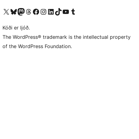
Visit our X (formerly Twitter) account
Visit our Bluesky account
Visit our Mastodon account
Visit our Threads account
Visit our Facebook page
Visit our Instagram account
Visit our LinkedIn account
Visit our TikTok account
Visit our YouTube channel
Visit our Tumblr account
Kóði er ljóð.
The WordPress® trademark is the intellectual property
of the WordPress Foundation.