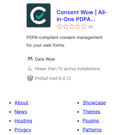
Consent Wow | All-
in-One PDPA
samtals
Consent Solution
(0
)
einkunnagjafir
PDPA-compliant consent management
for your web forms.
Data Wow
Fewer than 10 active installations
Prófað með 6.0.12
About
Showcase
News
Themes
Hosting
Plugins
Privacy
Patterns