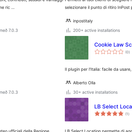
me ric …
selezionare il punto di ritiro InPos
inpostitaly
með 7.0.3
200+ active installations
Cookie Law Scr
s
(0
)
ei
Il plugin per l'Italia: facile da usar
Alberto Olla
með 7.0.3
30+ active installations
LB Select Loca
sa
(1
)
ei
teo ufficiali della Regione
LB Select Location permette di agg