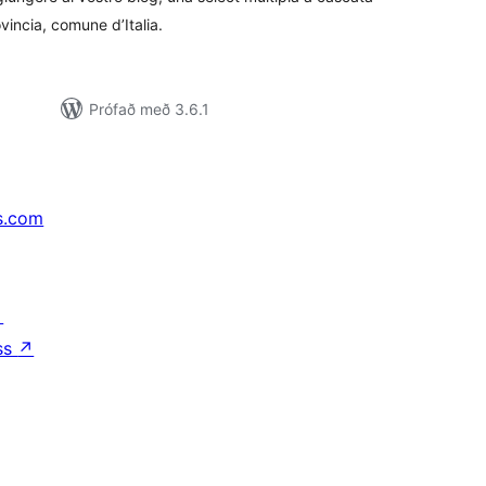
vincia, comune d’Italia.
Prófað með 3.6.1
s.com
↗
ss
↗