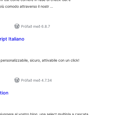
t più comodo attraverso il nostr …
Prófað með 6.8.7
ipt Italiano
amtals
nkunnagjafir
e, personalizzabile, sicuro, attivabile con un click!
Prófað með 4.7.34
tion
mtals
nkunnagjafir
iungere al vostro blog, una select multipla a cascata