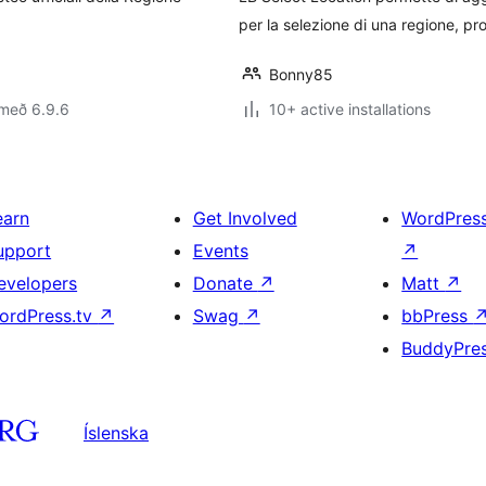
per la selezione di una regione, pro
Bonny85
 með 6.9.6
10+ active installations
earn
Get Involved
WordPres
upport
Events
↗
evelopers
Donate
↗
Matt
↗
ordPress.tv
↗
Swag
↗
bbPress
BuddyPre
Íslenska