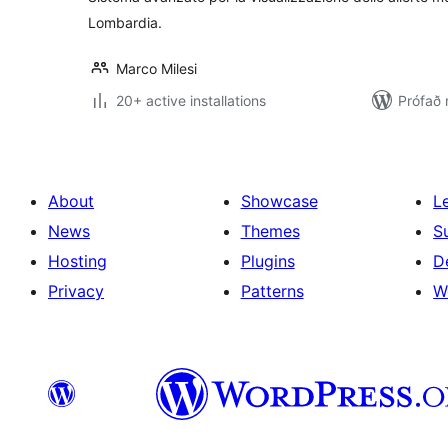
Lombardia.
Marco Milesi
20+ active installations
Prófað
About
Showcase
L
News
Themes
S
Hosting
Plugins
D
Privacy
Patterns
W