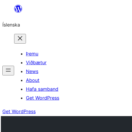
Skip
to
Íslenska
content
Þemu
Viðbætur
News
About
Hafa samband
Get WordPress
Get WordPress