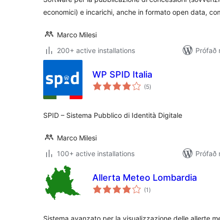
economici) e incarichi, anche in formato open data, co
Marco Milesi
200+ active installations
Prófað 
WP SPID Italia
samtals
(5
)
einkunnagjafir
SPID – Sistema Pubblico di Identità Digitale
Marco Milesi
100+ active installations
Prófað 
Allerta Meteo Lombardia
samtals
(1
)
einkunnagjafir
Sistema avanzato per la visualizzazione delle allerte me